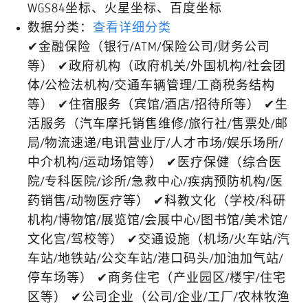
WGS84坐标、火星坐标、百度坐标
数据分类：
查看详细分类
✔金融保险（银行/ATM/保险公司/财务公司
等） ✔政府机构（政府机关/外国机构/社会团
体/公检法机构/交通车辆管理/工商税务结构
等） ✔住宿服务（宾馆/酒店/招待所等） ✔生
活服务（汽车摩托销售维修/旅行社/售票处/邮
局/物流速递/电讯营业厅/人才市场/娱乐场所/
中介机构/运动场馆等） ✔医疗保健（综合医
院/专科医院/诊所/急救中心/疾病预防机构/医
药销售/动物医疗等） ✔科教文化（学校/科研
机构/博物馆/展览馆/会展中心/图书馆/美术馆/
文化宫/驾校等） ✔交通设施（机场/火车站/汽
车站/地铁站/公交车站/港口码头/加油加气站/
停车场等） ✔商务住宅（产业园区/楼宇/住宅
区等） ✔公司企业（公司/企业/工厂/农林牧渔